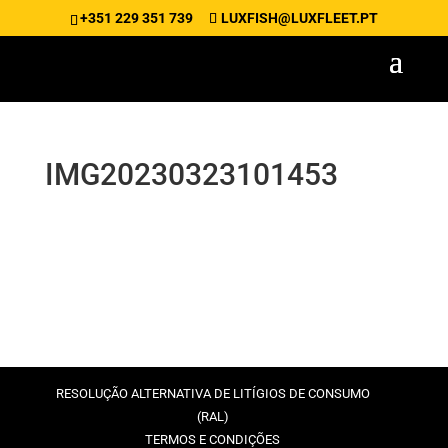
+351 229 351 739
LUXFISH@LUXFLEET.PT
IMG20230323101453
RESOLUÇÃO ALTERNATIVA DE LITÍGIOS DE CONSUMO
(RAL)
TERMOS E CONDIÇÕES