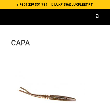
+351 229 351 739
LUXFISH@LUXFLEET.PT
CAPA