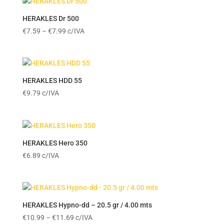
HERAKLES Dr 500
Price
€
7.59
–
€
7.99
c/IVA
range:
€7.59
through
€7.99
HERAKLES HDD 55
€
9.79
c/IVA
HERAKLES Hero 350
€
6.89
c/IVA
HERAKLES Hypno-dd – 20.5 gr / 4.00 mts
Price
€
10.99
–
€
11.69
c/IVA