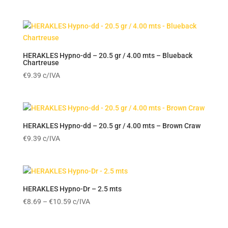
range:
€10.99
through
€11.69
HERAKLES Hypno-dd – 20.5 gr / 4.00 mts – Blueback
Chartreuse
€
9.39
c/IVA
HERAKLES Hypno-dd – 20.5 gr / 4.00 mts – Brown Craw
€
9.39
c/IVA
HERAKLES Hypno-Dr – 2.5 mts
Price
€
8.69
–
€
10.59
c/IVA
range:
€8.69