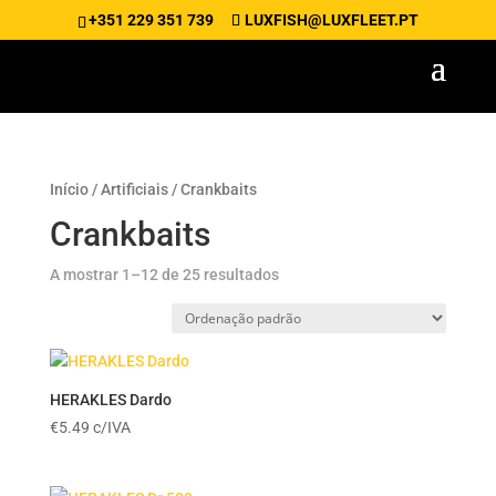
+351 229 351 739
LUXFISH@LUXFLEET.PT
Início
/
Artificiais
/ Crankbaits
Crankbaits
A mostrar 1–12 de 25 resultados
HERAKLES Dardo
€
5.49
c/IVA