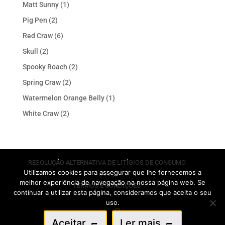
Matt Sunny
(1)
Pig Pen
(2)
Red Craw
(6)
Skull
(2)
Spooky Roach
(2)
Spring Craw
(2)
Watermelon Orange Belly
(1)
White Craw
(2)
RESOLUÇÃO ALTERNATIVA DE LITÍGIOS DE CONSUMO
Utilizamos cookies para assegurar que lhe fornecemos a
(RAL)
melhor experiência de navegação na nossa página web. Se
TERMOS E CONDIÇÕES
continuar a utilizar esta página, consideramos que aceita o seu
uso.
Aceitar
Ler mais