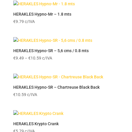
through
€10.59
HERAKLES Hypno-Mr – 1.8 mts
€
9.79
c/IVA
HERAKLES Hypno-SR – 5,6 cms / 0.8 mts
Price
€
9.49
–
€
10.59
c/IVA
range:
€9.49
through
€10.59
HERAKLES Hypno-SR – Chartreuse Black Back
€
10.59
c/IVA
HERAKLES Krypto Crank
€
5.79
c/IVA