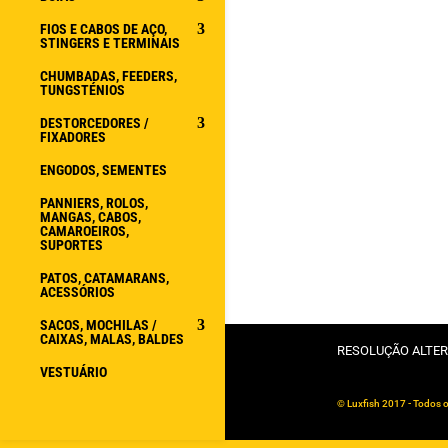
FIOS E CABOS DE AÇO,
STINGERS E TERMINAIS
CHUMBADAS, FEEDERS,
TUNGSTÉNIOS
DESTORCEDORES /
FIXADORES
ENGODOS, SEMENTES
PANNIERS, ROLOS,
MANGAS, CABOS,
CAMAROEIROS,
SUPORTES
PATOS, CATAMARANS,
ACESSÓRIOS
SACOS, MOCHILAS /
CAIXAS, MALAS, BALDES
RESOLUÇÃO ALTER
VESTUÁRIO
© Luxfish 2017 - Todos o