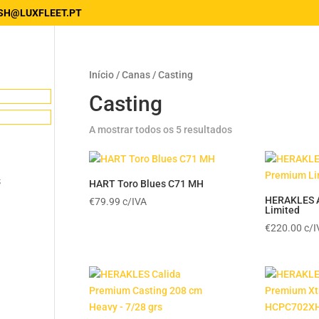
SH@LUXFLEET.PT
Início
/
Canas
/ Casting
Casting
A mostrar todos os 5 resultados
s
HART Toro Blues C71 MH
HERAKLES 
€
79.99
c/IVA
Limited
€
220.00
c/I