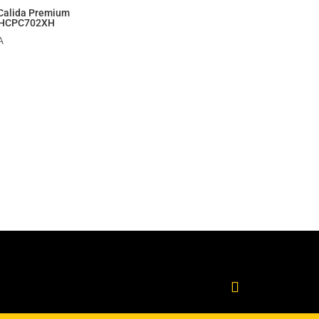
alida Premium
y HCPC702XH
A