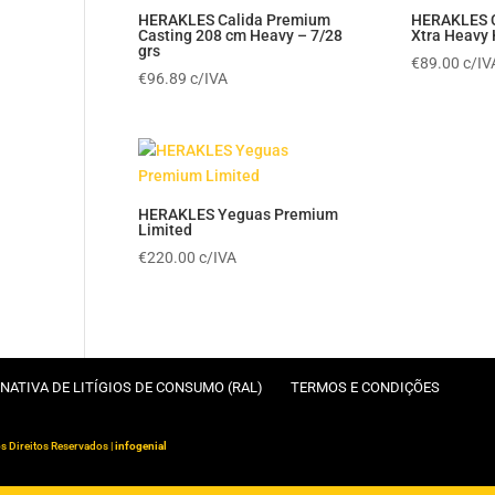
HERAKLES Calida Premium
HERAKLES C
Casting 208 cm Heavy – 7/28
Xtra Heav
grs
€
89.00
c/IV
€
96.89
c/IVA
HERAKLES Yeguas Premium
Limited
€
220.00
c/IVA
NATIVA DE LITÍGIOS DE CONSUMO (RAL)
TERMOS E CONDIÇÕES
s Direitos Reservados |
infogenial