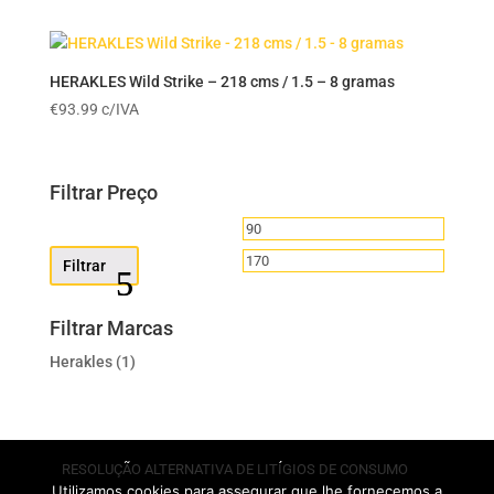
HERAKLES Wild Strike – 218 cms / 1.5 – 8 gramas
€
93.99
c/IVA
Filtrar Preço
Preço
Preço
mínimo
máximo
Filtrar
Filtrar Marcas
Herakles
(1)
RESOLUÇÃO ALTERNATIVA DE LITÍGIOS DE CONSUMO
Utilizamos cookies para assegurar que lhe fornecemos a