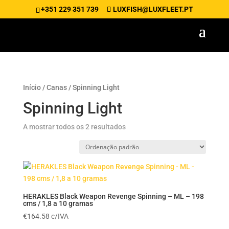
+351 229 351 739
LUXFISH@LUXFLEET.PT
Início
/
Canas
/ Spinning Light
Spinning Light
A mostrar todos os 2 resultados
HERAKLES Black Weapon Revenge Spinning – ML – 198
cms / 1,8 a 10 gramas
€
164.58
c/IVA