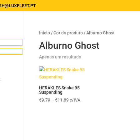
SH@LUXFLEET.PT
Início
/ Cor do produto / Alburno Ghost
Alburno Ghost
Apenas um resultado
s
HERAKLES Snake 95
Suspending
Price
€
9.79
–
€
11.89
c/IVA
range:
€9.79
through
€11.89