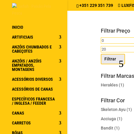
+351 229 351 739
LUXFI
INICIO
Filtrar Preço
ARTIFICIAIS
Preço
ANZÓIS CHUMBADOS E
mínimo
Preço
CABEÇOTES
máximo
Filtrar
ANZÓIS / ANZÓIS
EMPATADOS,
MONTAGENS
Filtrar Marca
ACESSÓRIOS DIVERSOS
Herakles
(1)
ACESSÓRIOS DE CANAS
ESPECÍFICOS FRANCESA
Filtrar Cor
/ INGLESA / FEEDER
Skeleton Ayu
(1)
CANAS
Acciuga
(1)
CARRETOS
Bandit
(1)
BÓIAS