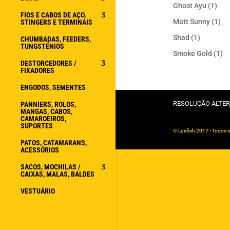
Ghost Ayu
(1)
FIOS E CABOS DE AÇO,
Matt Sunny
(1)
STINGERS E TERMINAIS
Shad
(1)
CHUMBADAS, FEEDERS,
TUNGSTÉNIOS
Smoke Gold
(1)
DESTORCEDORES /
FIXADORES
ENGODOS, SEMENTES
RESOLUÇÃO ALTER
PANNIERS, ROLOS,
MANGAS, CABOS,
CAMAROEIROS,
SUPORTES
© Luxfish 2017 - Todos o
PATOS, CATAMARANS,
ACESSÓRIOS
SACOS, MOCHILAS /
CAIXAS, MALAS, BALDES
VESTUÁRIO