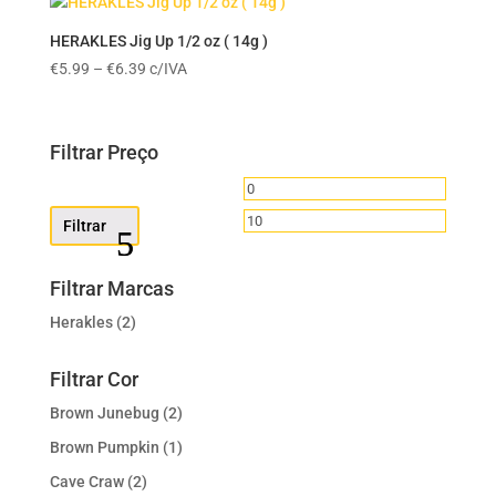
through
€6.39
HERAKLES Jig Up 1/2 oz ( 14g )
Price
€
5.99
–
€
6.39
c/IVA
range:
€5.99
through
Filtrar Preço
€6.39
Preço
Preço
mínimo
máximo
Filtrar
Filtrar Marcas
Herakles
(2)
Filtrar Cor
Brown Junebug
(2)
Brown Pumpkin
(1)
Cave Craw
(2)