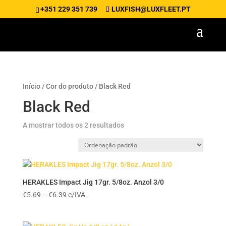
+351 229 351 739
LUXFISH@LUXFLEET.PT
Início
/ Cor do produto / Black Red
Black Red
A mostrar todos os 2 resultados
HERAKLES Impact Jig 17gr. 5/8oz. Anzol 3/0
Price
€
5.69
–
€
6.39
c/IVA
range:
€5.69