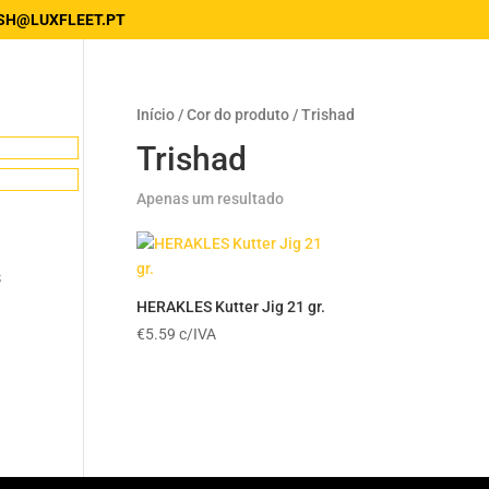
SH@LUXFLEET.PT
Início
/ Cor do produto / Trishad
Trishad
Apenas um resultado
s
HERAKLES Kutter Jig 21 gr.
€
5.59
c/IVA