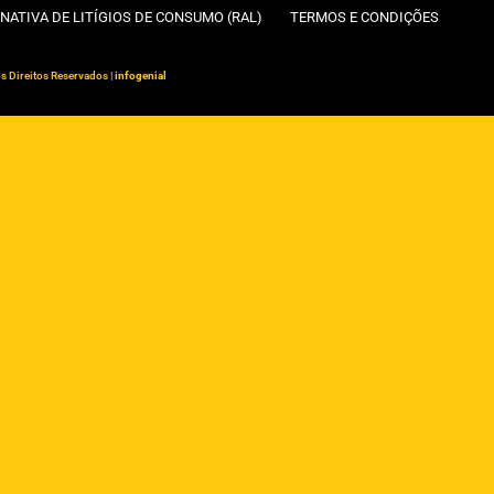
NATIVA DE LITÍGIOS DE CONSUMO (RAL)
TERMOS E CONDIÇÕES
s Direitos Reservados |
infogenial