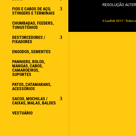
RESOLUÇÃO ALTER
FIOS E CABOS DE AÇO,
STINGERS E TERMINAIS
© Luxfish 2017 - Todos o
CHUMBADAS, FEEDERS,
TUNGSTÉNIOS
DESTORCEDORES /
FIXADORES
ENGODOS, SEMENTES
PANNIERS, ROLOS,
MANGAS, CABOS,
CAMAROEIROS,
SUPORTES
PATOS, CATAMARANS,
ACESSÓRIOS
SACOS, MOCHILAS /
CAIXAS, MALAS, BALDES
VESTUÁRIO