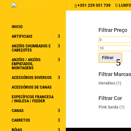
+351 229 351 739
LUXFI
INICIO
Filtrar Preço
ARTIFICIAIS
Preço
ANZÓIS CHUMBADOS E
mínimo
Preço
CABEÇOTES
máximo
Filtrar
ANZÓIS / ANZÓIS
EMPATADOS,
MONTAGENS
Filtrar Marca
ACESSÓRIOS DIVERSOS
Herakles
(1)
ACESSÓRIOS DE CANAS
ESPECÍFICOS FRANCESA
Filtrar Cor
/ INGLESA / FEEDER
Pink Sarda
(1)
CANAS
CARRETOS
BÓIAS