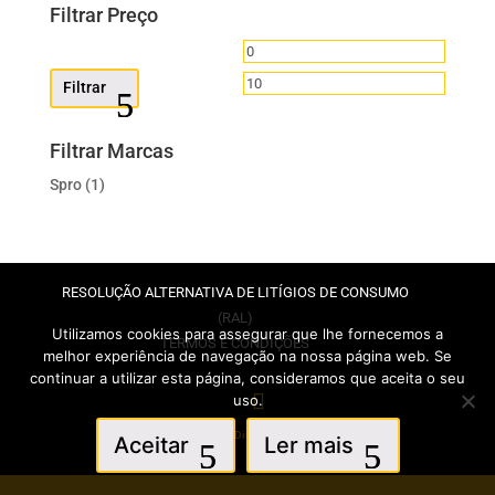
Filtrar Preço
Preço
Preço
mínimo
máximo
Filtrar
Filtrar Marcas
Spro
(1)
RESOLUÇÃO ALTERNATIVA DE LITÍGIOS DE CONSUMO
(RAL)
Utilizamos cookies para assegurar que lhe fornecemos a
TERMOS E CONDIÇÕES
melhor experiência de navegação na nossa página web. Se
continuar a utilizar esta página, consideramos que aceita o seu
uso.
© Luxfish 2017 - Todos os Direitos Reservados |
infogenial
Aceitar
Ler mais