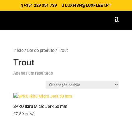
+351 229 351 739
LUXFISH@LUXFLEET.PT
Início
/ Cor do produto / Trout
Trout
Apenas um resultado
SPRO Ikiru Micro Jerk 50 mm
€
7.89
c/IVA