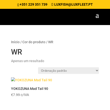
+351 229 351 739
LUXFISH@LUXFLEET.PT
Início
/ Cor do produto / WR
WR
Apenas um resultado
YOKOZUNA Mad Tail 90
€
7.99
c/IVA