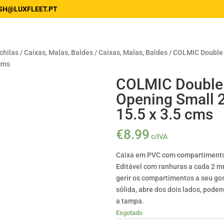
SH@LUXFLEET.PT
hilas / Caixas, Malas, Baldes
/
Caixas, Malas, Baldes
/ COLMIC Double
 cms
COLMIC Double
Opening Small 2
15.5 x 3.5 cms
€
8.99
c/IVA
Caixa em PVC com compartimento
Editável com ranhuras a cada 2 mm
gerir os compartimentos a seu go
sólida, abre dos dois lados, pode
a tampa.
Esgotado