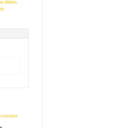
as, Malas,
ng