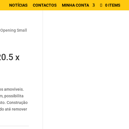
NOTÍCIAS
CONTACTOS
MINHA CONTA
0 ITEMS
 Opening Small
0.5 x
s amovíveis.
, possibilita
sto. Construção
ndo até remover