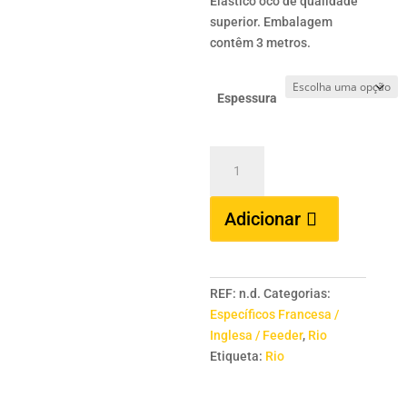
Elástico oco de qualidade
€14.59
superior. Embalagem
through
contêm 3 metros.
€15.39
Espessura
Quantidade
de
COLMIC
Adicionar
Duplex
e
Hollow
Core
REF:
n.d.
Categorias:
Elastic
Específicos Francesa /
3
Inglesa / Feeder
,
Rio
mts.
Etiqueta:
Rio