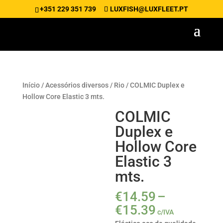
+351 229 351 739
LUXFISH@LUXFLEET.PT
Início
/
Acessórios diversos
/
Rio
/ COLMIC Duplex e
Hollow Core Elastic 3 mts.
COLMIC
Duplex e
Hollow Core
Elastic 3
mts.
€
14.59
–
Price
€
15.39
c/IVA
range: