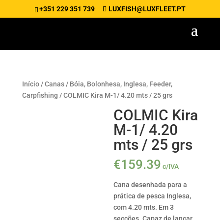
+351 229 351 739
LUXFISH@LUXFLEET.PT
Início
/
Canas
/
Bóia, Bolonhesa, Inglesa, Feeder,
Carpfishing
/ COLMIC Kira M-1/ 4.20 mts / 25 grs
COLMIC Kira
M-1/ 4.20
mts / 25 grs
€
159.39
c/IVA
Cana desenhada para a
prática de pesca Inglesa,
com 4.20 mts. Em 3
secções. Capaz de lançar