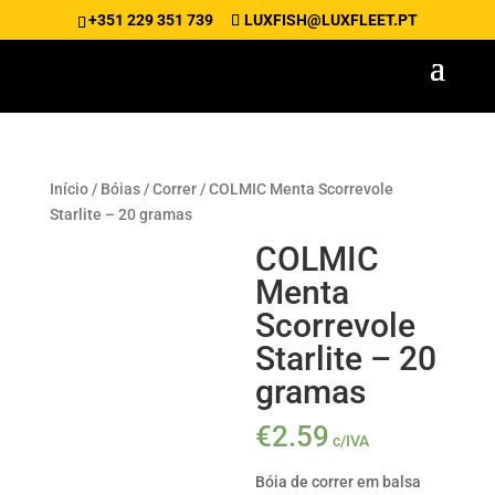
+351 229 351 739
LUXFISH@LUXFLEET.PT
Início
/
Bóias
/
Correr
/ COLMIC Menta Scorrevole
Starlite – 20 gramas
COLMIC
Menta
Scorrevole
Starlite – 20
gramas
€
2.59
c/IVA
Bóia de correr em balsa