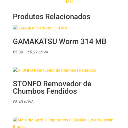
Mar
Produtos Relacionados
GAMAKATSU Worm 314 MB
Price
€
3.39
–
€
5.29
c/IVA
range:
€3.39
through
€5.29
STONFO Removedor de
Chumbos Fendidos
€
8.49
c/IVA