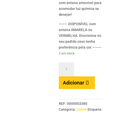
com antena amovível para
acomodar luz química se
desejar!
——– DISPONÍVEL com
antena AMARELA ou
VERMELHA. Discrimine no
seu pedido caso tenha
preferência pela cor.———-
2 em stock
Quantidade
de
COLMIC
Adicionar
Menta
Scorrevole
Starlite
-
REF:
0000003380
20
Categoria:
Correr
Etiqueta:
gramas