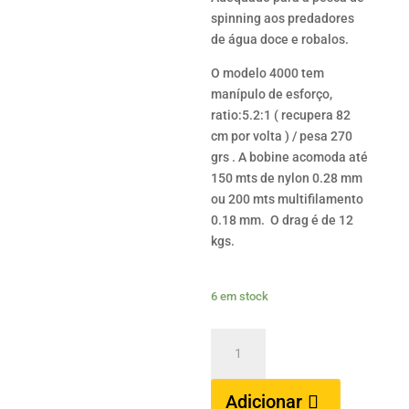
spinning aos predadores
de água doce e robalos.
O modelo 4000 tem
manípulo de esforço,
ratio:5.2:1 ( recupera 82
cm por volta ) / pesa 270
grs . A bobine acomoda até
150 mts de nylon 0.28 mm
ou 200 mts multifilamento
0.18 mm. O drag é de 12
kgs.
6 em stock
Quantidade
de
DAIWA
Adicionar
Ninja