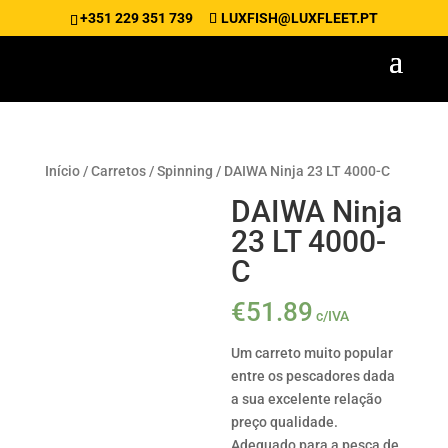
+351 229 351 739
LUXFISH@LUXFLEET.PT
Início
/
Carretos
/
Spinning
/ DAIWA Ninja 23 LT 4000-C
DAIWA Ninja
23 LT 4000-
C
€
51.89
c/IVA
Um carreto muito popular
entre os pescadores dada
a sua excelente relação
preço qualidade.
Adequado para a pesca de