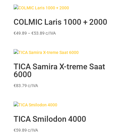
COLMIC Laris 1000 + 2000
Price
€
49.89
–
€
53.89
c/IVA
range:
€49.89
through
€53.89
TICA Samira X-treme Saat
6000
€
83.79
c/IVA
TICA Smilodon 4000
€
59.89
c/IVA