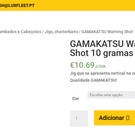
SH@LUXFLEET.PT
umbados e Cabeçotes
/
Jigs, chatterbaits
/ GAMAKATSU Warning Shot 
GAMAKATSU Wa
Shot 10 gramas
€
10.69
c/IVA
Jig que se apresenta vertical na 
Qualidade GAMAKATSU!
Cor
Quantidade
Adicionar
de
GAMAKATSU
Warning