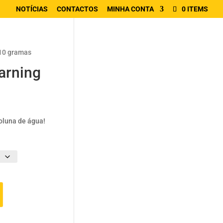
NOTÍCIAS
CONTACTOS
MINHA CONTA
0 ITEMS
10 gramas
rning
coluna de água!