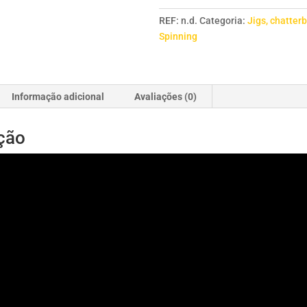
Shot
REF:
n.d.
Categoria:
Jigs, chatterb
10
Spinning
gramas
Informação adicional
Avaliações (0)
ção