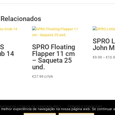
 Relacionados
SPRO Li
ES
SPRO Floating
John M
ub 14
Flapper 11 cm
€
9.99
–
€
10.
– Saqueta 25
und.
€
27.99
c/IVA
NATIVA DE LITÍGIOS DE CONSUMO (RAL)
TERMOS E CONDIÇÕES
 melhor experiência de navegação na nossa página web. Se continuar a u