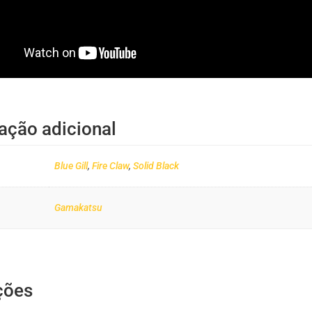
ação adicional
Blue Gill
,
Fire Claw
,
Solid Black
Gamakatsu
ções