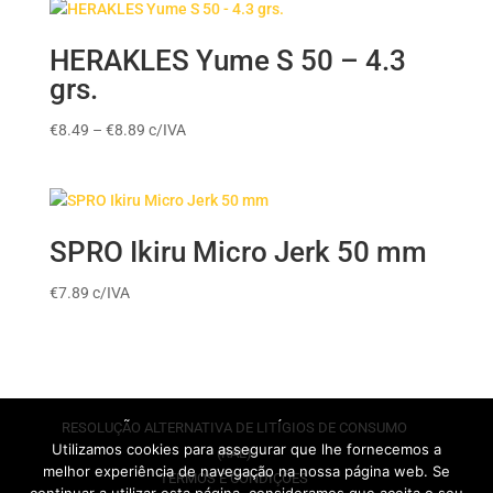
HERAKLES Yume S 50 – 4.3
grs.
Price
€
8.49
–
€
8.89
c/IVA
range:
€8.49
through
€8.89
SPRO Ikiru Micro Jerk 50 mm
€
7.89
c/IVA
RESOLUÇÃO ALTERNATIVA DE LITÍGIOS DE CONSUMO
Utilizamos cookies para assegurar que lhe fornecemos a
(RAL)
melhor experiência de navegação na nossa página web. Se
TERMOS E CONDIÇÕES