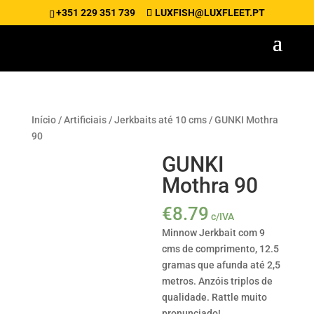
+351 229 351 739
LUXFISH@LUXFLEET.PT
Início
/
Artificiais
/
Jerkbaits até 10 cms
/ GUNKI Mothra
90
GUNKI
Mothra 90
€
8.79
c/IVA
Minnow Jerkbait com 9
cms de comprimento, 12.5
gramas que afunda até 2,5
metros. Anzóis triplos de
qualidade. Rattle muito
pronunciado!