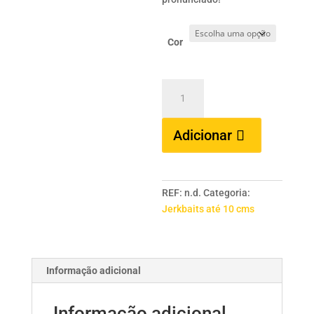
Cor
Quantidade
de
GUNKI
Adicionar
Mothra
90
REF:
n.d.
Categoria:
Jerkbaits até 10 cms
Informação adicional
Informação adicional