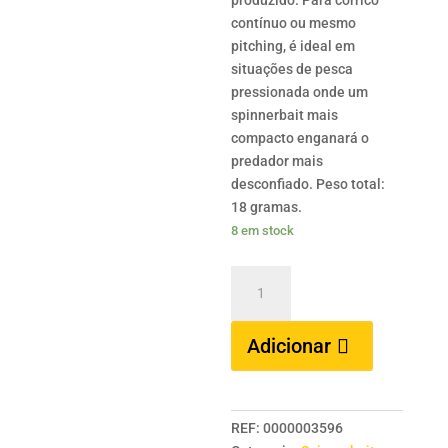
produzido. Para corrico
contínuo ou mesmo
pitching, é ideal em
situações de pesca
pressionada onde um
spinnerbait mais
compacto enganará o
predador mais
desconfiado. Peso total:
18 gramas.
8 em stock
Quantidade
de
HERAKLES
Adicionar
Amphibio
3/8
oz
-
REF:
0000003596
Tandem