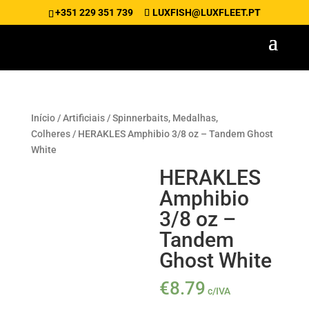
+351 229 351 739
LUXFISH@LUXFLEET.PT
Início
/
Artificiais
/
Spinnerbaits, Medalhas,
Colheres
/ HERAKLES Amphibio 3/8 oz – Tandem Ghost
White
HERAKLES
Amphibio
3/8 oz –
Tandem
Ghost White
€
8.79
c/IVA