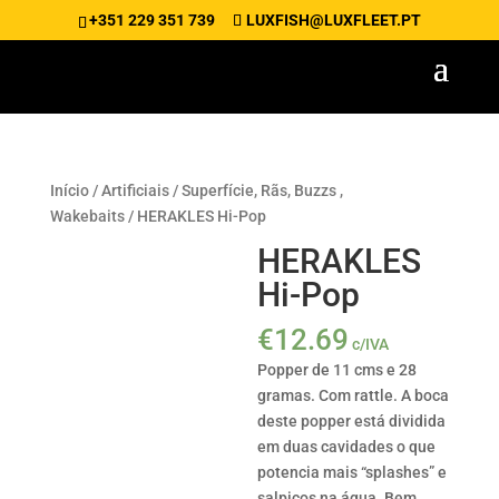
+351 229 351 739
LUXFISH@LUXFLEET.PT
Início
/
Artificiais
/
Superfície, Rãs, Buzzs ,
Wakebaits
/ HERAKLES Hi-Pop
HERAKLES
Hi-Pop
€
12.69
c/IVA
Popper de 11 cms e 28
gramas. Com rattle. A boca
deste popper está dividida
em duas cavidades o que
potencia mais “splashes” e
salpicos na água. Bem