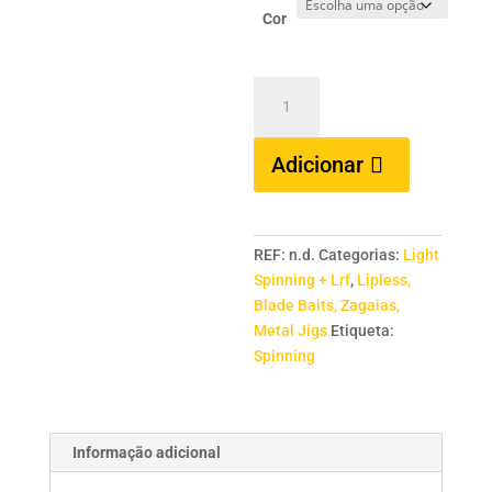
Cor
Quantidade
de
HERAKLES
Adicionar
Hybrid
4,2
cms
/
REF:
n.d.
Categorias:
Light
3.8
Spinning + Lrf
,
Lipless,
grs
Blade Baits, Zagaias,
Metal Jigs
Etiqueta:
Spinning
Informação adicional