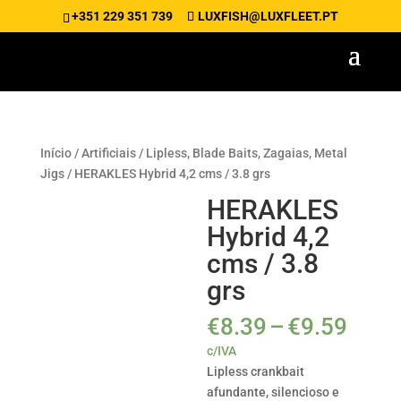
+351 229 351 739
LUXFISH@LUXFLEET.PT
Início
/
Artificiais
/
Lipless, Blade Baits, Zagaias, Metal
Jigs
/ HERAKLES Hybrid 4,2 cms / 3.8 grs
HERAKLES
Hybrid 4,2
cms / 3.8
grs
Pric
€
8.39
–
€
9.59
rang
c/IVA
€8.3
Lipless crankbait
thro
afundante, silencioso e