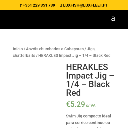
+351 229 351 739
LUXFISH@LUXFLEET.PT
Início
/
Anzóis chumbados e Cabeçotes
/
Jigs,
chatterbaits
/ HERAKLES Impact Jig – 1/4 – Black Red
HERAKLES
Impact Jig –
1/4 – Black
Red
€
5.29
c/IVA
Swim Jig compacto ideal
para corrico contínuo ou