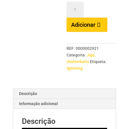
Quantidade
de
HERAKLES
Adicionar
Impact
Jig
-
1/4
REF:
0000002921
-
Categoria:
Jigs,
Black
chatterbaits
Etiqueta:
Red
Spinning
Descrição
Informação adicional
Descrição