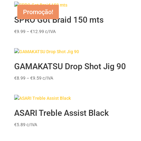
Promoção!
SPRO Got Braid 150 mts
Price
€
9.99
–
€
12.99
c/IVA
range:
€9.99
through
€12.99
GAMAKATSU Drop Shot Jig 90
Price
€
8.99
–
€
9.59
c/IVA
range:
€8.99
through
€9.59
ASARI Treble Assist Black
€
5.89
c/IVA