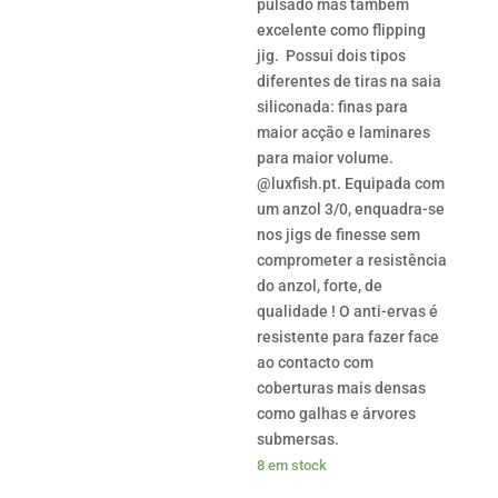
pulsado mas também
excelente como flipping
jig. Possui dois tipos
diferentes de tiras na saia
siliconada: finas para
maior acção e laminares
para maior volume.
@luxfish.pt. Equipada com
um anzol 3/0, enquadra-se
nos jigs de finesse sem
comprometer a resistência
do anzol, forte, de
qualidade ! O anti-ervas é
resistente para fazer face
ao contacto com
coberturas mais densas
como galhas e árvores
submersas.
8 em stock