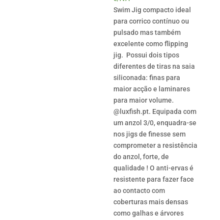
€5.5
Swim Jig compacto ideal
thro
para corrico contínuo ou
€6.3
pulsado mas também
excelente como flipping
jig. Possui dois tipos
diferentes de tiras na saia
siliconada: finas para
maior acção e laminares
para maior volume.
@luxfish.pt. Equipada com
um anzol 3/0, enquadra-se
nos jigs de finesse sem
comprometer a resistência
do anzol, forte, de
qualidade ! O anti-ervas é
resistente para fazer face
ao contacto com
coberturas mais densas
como galhas e árvores