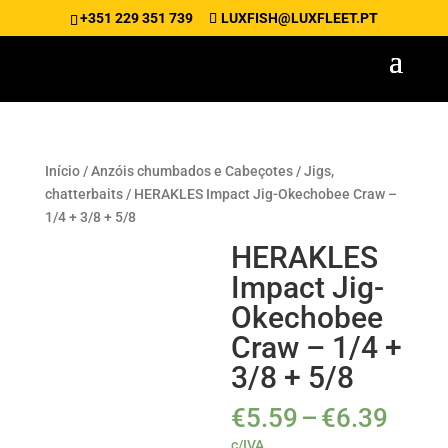
+351 229 351 739
LUXFISH@LUXFLEET.PT
Início
/
Anzóis chumbados e Cabeçotes
/
Jigs,
chatterbaits
/ HERAKLES Impact Jig-Okechobee Craw –
1/4 + 3/8 + 5/8
HERAKLES
Impact Jig-
Okechobee
Craw – 1/4 +
3/8 + 5/8
Pric
€
5.59
–
€
6.39
rang
c/IVA