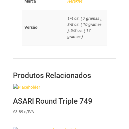
Marca
Herakles
1/4 oz. ( 7 gramas ),
3/8 oz. ( 10 gramas
Versão
), 5/8 oz. ( 17
gramas )
Produtos Relacionados
ASARI Round Triple 749
€
3.89
c/IVA