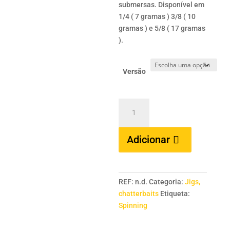
submersas. Disponível em
1/4 ( 7 gramas ) 3/8 ( 10
gramas ) e 5/8 ( 17 gramas
).
Versão
Quantidade
de
HERAKLES
Adicionar
Impact
Jig-
Okechobee
Craw
REF:
n.d.
Categoria:
Jigs,
-
chatterbaits
Etiqueta:
1/4
Spinning
+
3/8