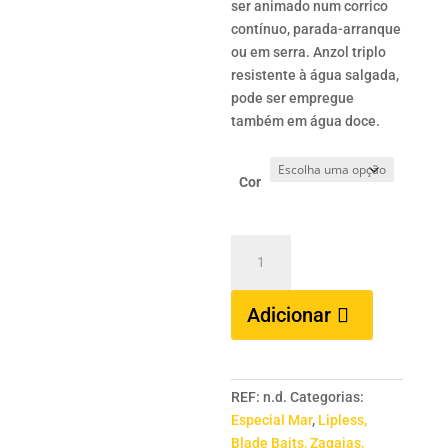
ser animado num corrico
contínuo, parada-arranque
ou em serra. Anzol triplo
resistente à água salgada,
pode ser empregue
também em água doce.
Cor
Quantidade
de
HERAKLES
Adicionar
Kutter
Jig
21
gr.
REF:
n.d.
Categorias:
Especial Mar
,
Lipless,
Blade Baits, Zagaias,