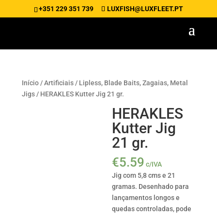
+351 229 351 739
LUXFISH@LUXFLEET.PT
Início
/
Artificiais
/
Lipless, Blade Baits, Zagaias, Metal
Jigs
/ HERAKLES Kutter Jig 21 gr.
HERAKLES
Kutter Jig
21 gr.
€
5.59
c/IVA
Jig com 5,8 cms e 21
gramas. Desenhado para
lançamentos longos e
quedas controladas, pode