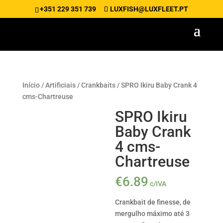
+351 229 351 739
LUXFISH@LUXFLEET.PT
Início
/
Artificiais
/
Crankbaits
/ SPRO Ikiru Baby Crank 4
cms-Chartreuse
SPRO Ikiru
Baby Crank
4 cms-
Chartreuse
€
6.89
c/IVA
Crankbait de finesse, de
mergulho máximo até 3