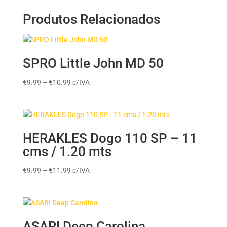
Produtos Relacionados
SPRO Little John MD 50
Price
€
9.99
–
€
10.99
c/IVA
range:
€9.99
through
€10.99
HERAKLES Dogo 110 SP – 11
cms / 1.20 mts
Price
€
9.99
–
€
11.99
c/IVA
range:
€9.99
through
€11.99
ASARI Deep Carolina