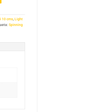
é 10 cms
,
Light
queta:
Spinning