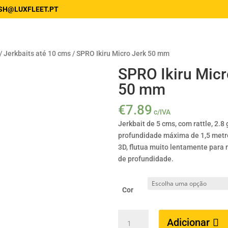
SH@LUXFLEET.PT
/
Jerkbaits até 10 cms
/ SPRO Ikiru Micro Jerk 50 mm
SPRO Ikiru Micr
50 mm
€
7.89
c/IVA
Jerkbait de 5 cms, com rattle, 2.8
profundidade máxima de 1,5 metr
3D, flutua muito lentamente para 
de profundidade.
Cor
Quantidade
Adicionar
de