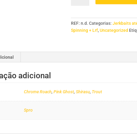
SPRO
Ikiru
Micro
REF:
n.d.
Categorias:
Jerkbaits at
Jerk
Spinning + Lrf
,
Uncategorized
Eti
50
mm
icional
ação adicional
Chrome Roach
,
Pink Ghost
,
Shirasu
,
Trout
Spro