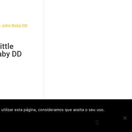
ttle
aby DD
tilizar esta página, consideramos que aceita o seu uso.