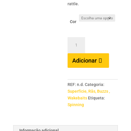
rattle.
Cor
Quantidade
de
YOKOZUNA
Adicionar
GFM
90T
-
9
REF:
n.d.
Categoria:
cms
Superfície, Rãs, Buzzs ,
/
Wakebaits
Etiqueta:
15
Spinning
grs.
Informação adicional