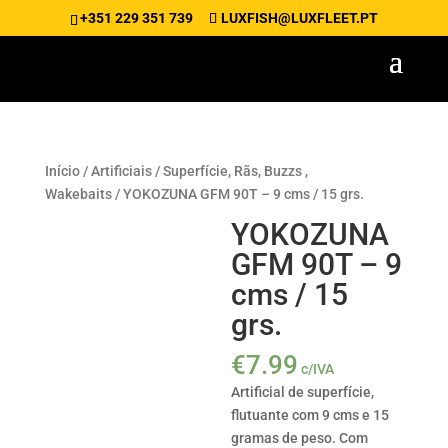
+351 229 351 739
LUXFISH@LUXFLEET.PT
Início
/
Artificiais
/
Superfície, Rãs, Buzzs ,
Wakebaits
/ YOKOZUNA GFM 90T – 9 cms / 15 grs.
YOKOZUNA
GFM 90T – 9
cms / 15
grs.
€
7.99
c/IVA
Artificial de superfície,
flutuante com 9 cms e 15
gramas de peso. Com