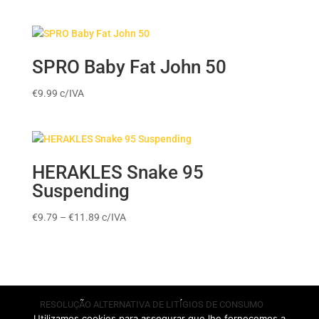
range:
€7.99
through
€9.99
SPRO Baby Fat John 50
€
9.99
c/IVA
HERAKLES Snake 95
Suspending
Price
€
9.79
–
€
11.89
c/IVA
range:
€9.79
through
€11.89
RESOLUÇÃO ALTERNATIVA DE LITÍGIOS DE CONSUMO
Utilizamos cookies para assegurar que lhe fornecemos a