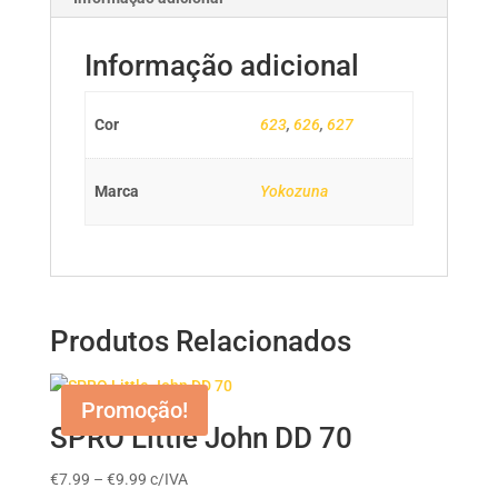
Informação adicional
Cor
623
,
626
,
627
Marca
Yokozuna
Produtos Relacionados
Promoção!
SPRO Little John DD 70
Price
€
7.99
–
€
9.99
c/IVA