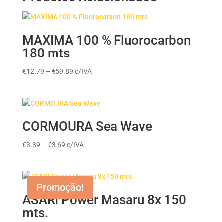
MAXIMA 100 % Fluorocarbon
180 mts
Price
€
12.79
–
€
59.89
c/IVA
range:
€12.79
through
€59.89
CORMOURA Sea Wave
Price
€
3.39
–
€
3.69
c/IVA
range:
€3.39
through
Promoção!
€3.69
ASARI Power Masaru 8x 150
mts.