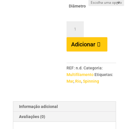
Diâmetro
Quantidade
de
YOKOZUNA
Adicionar
PE
Braid
300
mts
REF:
n.d.
Categoria:
Multifilamento
Etiquetas:
Mar
,
Rio
,
Spinning
Informação adicional
Avaliações (0)