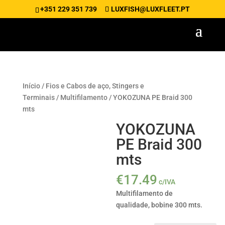
+351 229 351 739
LUXFISH@LUXFLEET.PT
Início
/
Fios e Cabos de aço, Stingers e
Terminais
/
Multifilamento
/ YOKOZUNA PE Braid 300
mts
YOKOZUNA
PE Braid 300
mts
€
17.49
c/IVA
Multifilamento de
qualidade, bobine 300 mts.